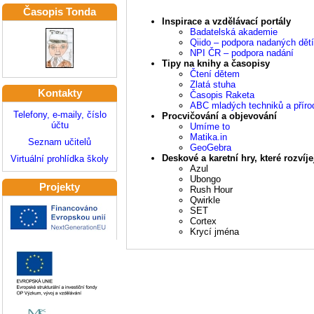
Časopis Tonda
Inspirace a vzdělávací portály
Badatelská akademie
Qiido – podpora nadaných dětí
NPI ČR – podpora nadání
Tipy na knihy a časopisy
Čtení dětem
Zlatá stuha
Kontakty
Časopis Raketa
ABC mladých techniků a přír
Telefony, e-maily, číslo
Procvičování a objevování
účtu
Umíme to
Matika.in
Seznam učitelů
GeoGebra
Deskové a karetní hry, které rozvíje
Virtuální prohlídka školy
Azul
Ubongo
Projekty
Rush Hour
Qwirkle
SET
Cortex
Krycí jména