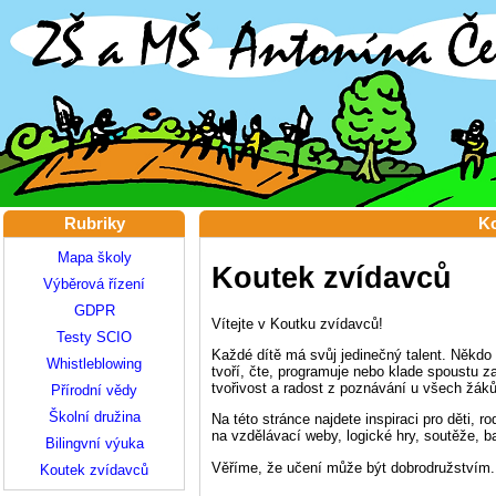
Rubriky
Ko
Mapa školy
Koutek zvídavců
Výběrová řízení
GDPR
Vítejte v Koutku zvídavců!
Testy SCIO
Každé dítě má svůj jedinečný talent. Někdo rá
Whistleblowing
tvoří, čte, programuje nebo klade spoustu 
tvořivost a radost z poznávání u všech žáků
Přírodní vědy
Školní družina
Na této stránce najdete inspiraci pro děti, r
na vzdělávací weby, logické hry, soutěže, ba
Bilingvní výuka
Věříme, že učení může být dobrodružstvím.
Koutek zvídavců