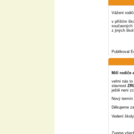
Vážení rodič
v příštím šk
současných 5.
z jiných škol
Publikoval E
Milí rodiče 
velmi nás to
slavnost
ZR
ještě není z
Nový termín
Děkujeme za
Vedení školy
Zveme všechn