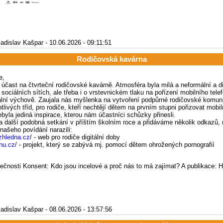
ladislav Kašpar - 10.06.2026 - 09:11:51
Rodičovská kavárna
e,
účast na čtvrteční rodičovské kavárně. Atmosféra byla milá a neformální a di
sociálních sítích, ale třeba i o vrstevnickém tlaku na pořízení mobilního tele
lní výchově. Zaujala nás myšlenka na vytvoření podpůrné rodičovské komuni
tlivých tříd, pro rodiče, kteří nechtějí dětem na prvním stupni pořizovat mobil
ebyla jediná inspirace, kterou nám účastníci schůzky přinesli.
 další podobná setkání v příštím školním roce a přidáváme několik odkazů, 
ašeho povídání narazili:
ozhledna.cz
/ - web pro rodiče digitální doby
rnu.cz
/ - projekt, který se zabývá mj. pomocí dětem ohrožených pornografií
lečnosti Konsent: Kdo jsou incelové a proč nás to má zajímat? A publikace: Hr
ladislav Kašpar - 08.06.2026 - 13:57:56