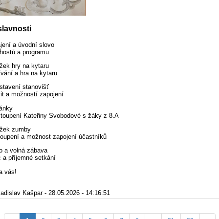
lavnosti
jení a úvodní slovo
hostů a programu
žek hry na kytaru
vání a hra na kytaru
stavení stanovišť
it a možností zapojení
ánky
toupení Kateřiny Svobodové s žáky z 8.A
žek zumby
oupení a možnost zapojení účastníků
o a volná zábava
 a příjemné setkání
a vás!
ladislav Kašpar - 28.05.2026 - 14:16:51