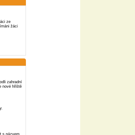
áci ze
jímáni žáci
odli zahradní
e nové hřiště
y.
st s názvem