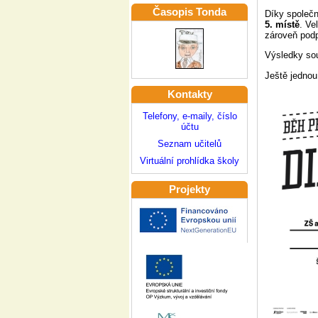
Časopis Tonda
Díky společn
5. místě
. Ve
zároveň podp
Výsledky so
Ještě jednou
Kontakty
Telefony, e-maily, číslo
účtu
Seznam učitelů
Virtuální prohlídka školy
Projekty