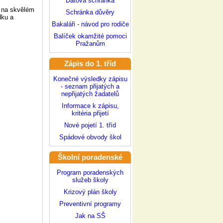
Datová schránka
a na skvělém
Schránka důvěry
dku a
Bakaláři - návod pro rodiče
Balíček okamžité pomoci
Pražanům
Zápis do 1. tříd
Konečné výsledky zápisu
- seznam přijatých a
nepřijatých žadatelů
Informace k zápisu,
kritéria přijetí
Nové pojetí 1. tříd
Spádové obvody škol
Školní poradenské
pracoviště
Program poradenských
služeb školy
Krizový plán školy
Preventivní programy
Jak na SŠ