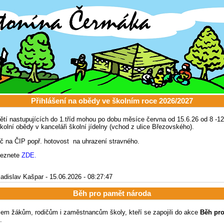
Přihlášení na obědy ve školním roce 2026/2027
nastupujících do 1.tříd mohou po dobu měsíce června od 15.6.26 od 8 -12h
školní obědy v kanceláři školní jídelny (vchod z ulice Březovského).
č na ČIP popř. hotovost na uhrazení stravného.
leznete
ZDE.
ladislav Kašpar - 15.06.2026 - 08:27:47
Běh pro pamět národa
m žákům, rodičům i zaměstnancům školy, kteří se zapojili do akce
Běh pr
.