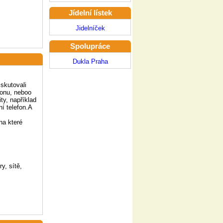
Jídelní lístek
Jidelníček
Spolupráce
Dukla Praha
skutovali
fonu, neboo
ty, například
ní telefon.A
na které
y, sítě,