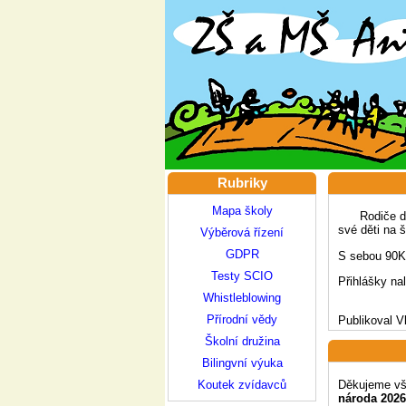
Rubriky
Mapa školy
Rodiče dětí 
své děti na 
Výběrová řízení
GDPR
S sebou 90K
Testy SCIO
Přihlášky na
Whistleblowing
Přírodní vědy
Publikoval V
Školní družina
Bilingvní výuka
Děkujeme vše
Koutek zvídavců
národa 2026