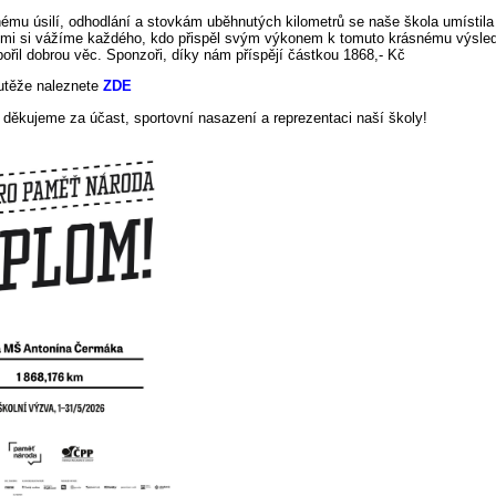
ému úsilí, odhodlání a stovkám uběhnutých kilometrů se naše škola umístil
lmi si vážíme každého, kdo přispěl svým výkonem k tomuto krásnému výsle
ořil dobrou věc. Sponzoři, díky nám příspějí částkou 1868,- Kč
utěže naleznete
ZDE
 děkujeme za účast, sportovní nasazení a reprezentaci naší školy!