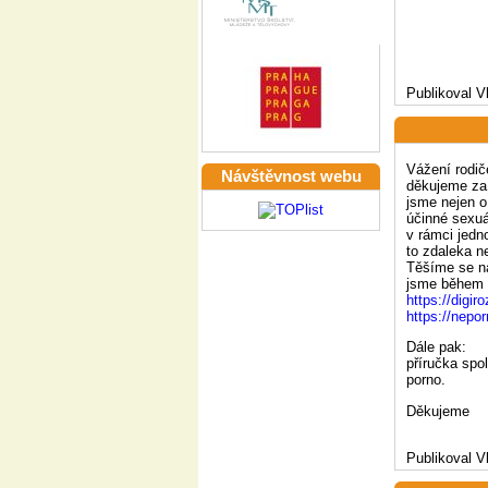
Publikoval V
Vážení rodič
Návštěvnost webu
děkujeme za 
jsme nejen o 
účinné sexuá
v rámci jedno
to zdaleka n
Těšíme se na
jsme během n
https://digir
https://nepo
Dále pak:
příručka spo
porno.
Děkujeme
Publikoval V