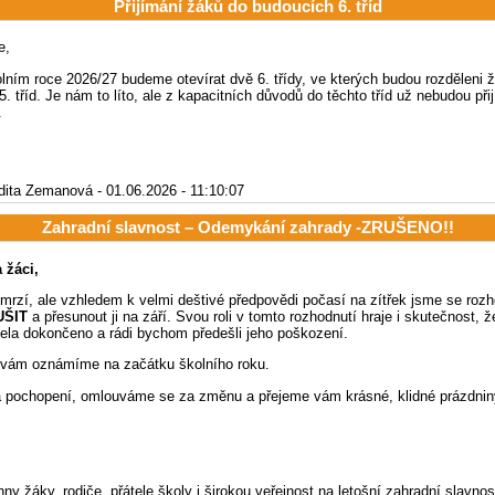
Přijímání žáků do budoucích 6. tříd
e,
olním roce 2026/27 budeme otevírat dvě 6. třídy, ve kterých budou rozděleni ž
 tříd. Je nám to líto, ale z kapacitních důvodů do těchto tříd už nebudou při
.
dita Zemanová - 01.06.2026 - 11:10:07
Zahradní slavnost – Odemykání zahrady -ZRUŠENO!!
a žáci,
 mrzí, ale vzhledem k velmi deštivé předpovědi počasí na zítřek jsme se rozh
UŠIT
a přesunout ji na září. Svou roli v tomto rozhodnutí hraje i skutečnost, ž
cela dokončeno a rádi bychom předešli jeho poškození.
 vám oznámíme na začátku školního roku.
 pochopení, omlouváme se za změnu a přejeme vám krásné, klidné prázdnin
y žáky, rodiče, přátele školy i širokou veřejnost na letošní zahradní slavno