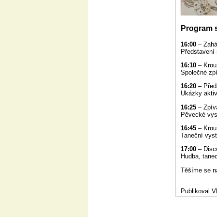
Program s
16:00
– Zahá
Představení 
16:10
– Krou
Společné zpí
16:20
– Před
Ukázky aktiv
16:25
– Zpív
Pěvecké vys
16:45
– Krou
Taneční vyst
17:00
– Disc
Hudba, tanec
Těšíme se n
Publikoval V