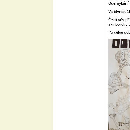
Odemykání 
Ve čtvrtek 1
Čeká vás pří
symbolicky o
Po celou dob