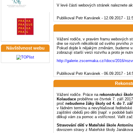
V levé části webových stránek naleznete ak
Publikoval Petr Karvánek - 12.09.2017 - 11:
Vážení rodiče, v pravém framu webových st
dne se rozvrh několikrát od svého prvního z
Pokud dojde k nějakým změnám, budeme vás 
Návštěvnost webu
zobrazují starší verzi rozvrhu a proto je nutn
http://galerie.zscermaka.cz//docs/2016/rozv
Publikoval Petr Karvánek - 06.09.2017 - 14:
Rekonst
Vážení rodiče. Práce na
rekonstrukci škol
Kolaudace
proběhne ve čtvrtek 7. září 201
proč
nebudeme žáky školy od 4. do 7. září
v řádném termínu a nevyhlašovat ředitelské 
zajištění obědů pro děti (např. v podobě ba
děkuji vám za pomoc a vstřícnost. Vařit zač
Stravování dětí v Mateřské škole Antoní
dovozem stravy z Mateřské školy Janákova