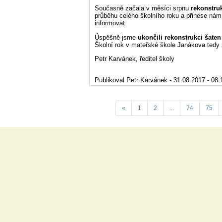
Současně začala v měsíci srpnu
rekonstru
průběhu celého školního roku a přinese ná
informovat.
Úspěšně jsme
ukončili rekonstrukci šate
Školní rok v mateřské škole Janákova tedy 
Petr Karvánek, ředitel školy
Publikoval Petr Karvánek - 31.08.2017 - 08:
«
1
2
...
74
75